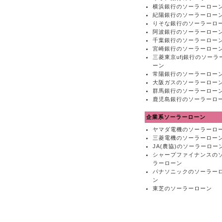
横浜銀行のソーラーロー
紀陽銀行のソーラーロー
りそな銀行のソーラーロ
阿波銀行のソーラーロー
千葉銀行のソーラーロー
宮崎銀行のソーラーロー
三菱東京ufj銀行のソーラ
ーン
常陽銀行のソーラーロー
大阪ガスのソーラーロー
群馬銀行のソーラーロー
鹿児島銀行のソーラーロ
企業系ソーラーローン
ヤマダ電機のソーラーロ
三菱電機のソーラーロー
JA(農協)のソーラーロー
シャープファイナンスの
ラーローン
パナソニックのソーラー
ン
東芝のソーラーローン