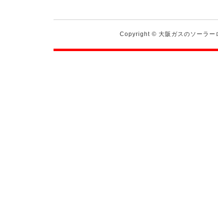
Copyright © 大阪ガスのソーラーロ